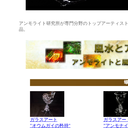
アンモライト研究所が専門分野のトップアーティス
品。
ガラスアート
ガラスアー
"オウムガイの矜持"
”アンモナイ