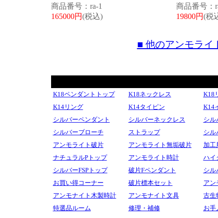
商品番号：ra-1
商品番号：ra
165000円
(税込)
19800円
(税
■ 他のアンモラ
K18ペンダントトップ
K18ネックレス
K1
K14リング
K14タイピン
K1
シルバーペンダント
シルバーネックレス
シル
シルバーブローチ
ストラップ
シル
アンモライト破片
アンモライト無垢破片
加工
ナチュラルPトップ
アンモライト時計
ハイ
シルバーFSPトップ
破片Fペンダント
シル
お買い得コーナー
破片標本セット
アン
アンモナイト木製時計
アンモナイト文具
古生
特選品ルーム
修理・補修
お手