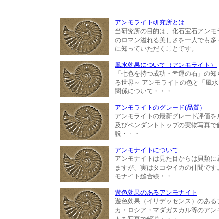
アンモライト研究所とは
当研究所の目的は、化石宝石アンモ
のロマン溢れる美しさを一人でも多
に知っていただくことです。
風水効果について（アンモライト）
「七色を持つ成功・幸運の石」の知
る世界～ アンモライトの色と「風水
関係について・・・
アンモライトのグレード(品質）
アンモライトの最新グレード評価を
及びペンダントトップの実物写真で
説・・・
アンモナイトについて
アンモナイトは見た目からは貝類に
ますが、実はタコやイカの仲間です
モナイト縫合線・・
遊色効果のあるアンモナイト
遊色効果（イリデッセンス）のある
カ・ロシア・マダガスカル等のアン
トを写真で解説・・・