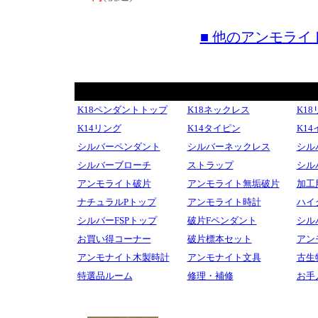
■ 他のアンモラ
K18ペンダントトップ
K18ネックレス
K1
K14リング
K14タイピン
K1
シルバーペンダント
シルバーネックレス
シル
シルバーブローチ
ストラップ
シル
アンモライト破片
アンモライト無垢破片
加工
ナチュラルPトップ
アンモライト時計
ハイ
シルバーFSPトップ
破片Fペンダント
シル
お買い得コーナー
破片標本セット
アン
アンモナイト木製時計
アンモナイト文具
古生
特選品ルーム
修理・補修
お手