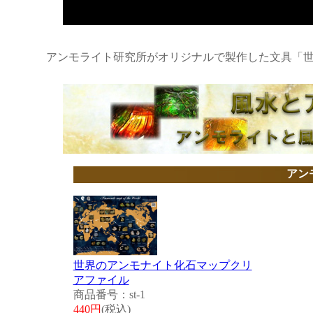
アンモライト研究所がオリジナルで製作した文具「
アン
世界のアンモナイト化石マップクリ
アファイル
商品番号：st-1
440円
(税込)