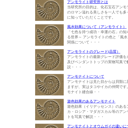
アンモライト研究所とは
当研究所の目的は、化石宝石アンモ
のロマン溢れる美しさを一人でも多
に知っていただくことです。
風水効果について（アンモライト）
「七色を持つ成功・幸運の石」の知
る世界～ アンモライトの色と「風水
関係について・・・
アンモライトのグレード(品質）
アンモライトの最新グレード評価を
及びペンダントトップの実物写真で
説・・・
アンモナイトについて
アンモナイトは見た目からは貝類に
ますが、実はタコやイカの仲間です
モナイト縫合線・・
遊色効果のあるアンモナイト
遊色効果（イリデッセンス）のある
カ・ロシア・マダガスカル等のアン
トを写真で解説・・・
アンモナイトとオウムガイの違いに