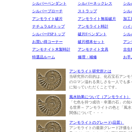
シルバーペンダント
シルバーネックレス
シル
シルバーブローチ
ストラップ
シル
アンモライト破片
アンモライト無垢破片
加工
ナチュラルPトップ
アンモライト時計
ハイ
シルバーFSPトップ
破片Fペンダント
シル
お買い得コーナー
破片標本セット
アン
アンモナイト木製時計
アンモナイト文具
古生
特選品ルーム
修理・補修
お手
アンモライト研究所とは
当研究所の目的は、化石宝石アンモ
のロマン溢れる美しさを一人でも多
に知っていただくことです。
風水効果について（アンモライト）
「七色を持つ成功・幸運の石」の知
る世界～ アンモライトの色と「風水
関係について・・・
アンモライトのグレード(品質）
アンモライトの最新グレード評価を