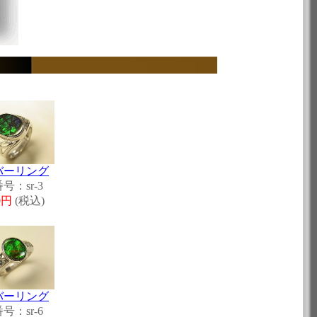
バーリング
号：sr-3
60円
(税込)
バーリング
号：sr-6