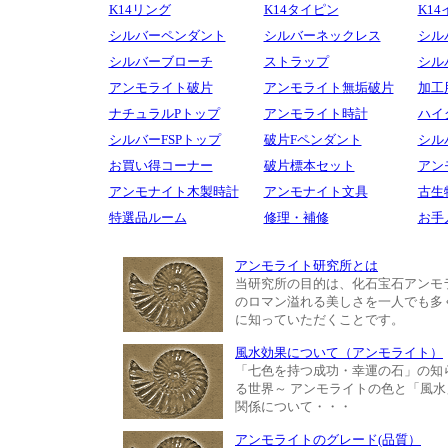
K14リング
K14タイピン
K1
シルバーペンダント
シルバーネックレス
シル
シルバーブローチ
ストラップ
シル
アンモライト破片
アンモライト無垢破片
加工
ナチュラルPトップ
アンモライト時計
ハイ
シルバーFSPトップ
破片Fペンダント
シル
お買い得コーナー
破片標本セット
アン
アンモナイト木製時計
アンモナイト文具
古生
特選品ルーム
修理・補修
お手
アンモライト研究所とは
当研究所の目的は、化石宝石アンモ
のロマン溢れる美しさを一人でも多
に知っていただくことです。
風水効果について（アンモライト）
「七色を持つ成功・幸運の石」の知
る世界～ アンモライトの色と「風水
関係について・・・
アンモライトのグレード(品質）