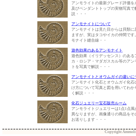
アンモライトの最新グレード評価を
及びペンダントトップの実物写真で
説・・・
アンモナイトについて
アンモナイトは見た目からは貝類に
ますが、実はタコやイカの仲間です
モナイト縫合線・・
遊色効果のあるアンモナイト
遊色効果（イリデッセンス）のある
カ・ロシア・マダガスカル等のアン
トを写真で解説・・・
アンモナイトとオウムガイの違いに
アンモナイト化石とオウムガイ化石
け方について写真と図を用いてわか
く解説・・・
化石ジュエリー宝石販売ルーム
アンモライトジュエリーは1点1点風
異なりますが、画像通りの商品をそ
お送りします・・・
Copyright Ammolite