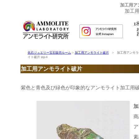
加工用ア
加工
化石ジュエリー宝石販売ルーム
>
加工用アンモライト破片
> 加工用アンモラ
イト破片 mp-4
加工用アンモライト破片
紫色と青色及び緑色が印象的なアンモライト加工用
加
商
ア
素