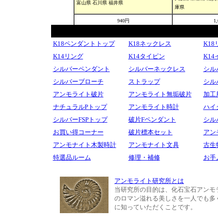
K18ペンダントトップ
K18ネックレス
K1
K14リング
K14タイピン
K1
シルバーペンダント
シルバーネックレス
シル
シルバーブローチ
ストラップ
シル
アンモライト破片
アンモライト無垢破片
加工
ナチュラルPトップ
アンモライト時計
ハイ
シルバーFSPトップ
破片Fペンダント
シル
お買い得コーナー
破片標本セット
アン
アンモナイト木製時計
アンモナイト文具
古生
特選品ルーム
修理・補修
お手
アンモライト研究所とは
当研究所の目的は、化石宝石アンモ
のロマン溢れる美しさを一人でも多
に知っていただくことです。