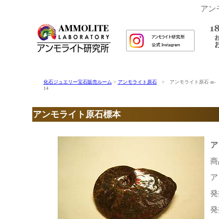
アン
化石ジュエリー宝石販売ルーム
>
アンモライト原石
> アンモライト原石 as-
14
アンモライト原石標本
ア
商
ア
発
発