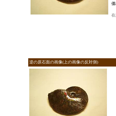
価
在
逆の原石面の画像(上の画像の反対側)