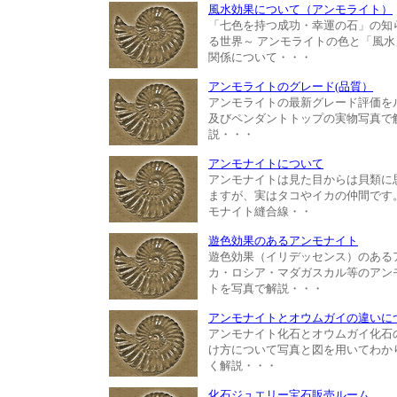
風水効果について（アンモライト）
「七色を持つ成功・幸運の石」の知
る世界～ アンモライトの色と「風水
関係について・・・
アンモライトのグレード(品質）
アンモライトの最新グレード評価を
及びペンダントトップの実物写真で
説・・・
アンモナイトについて
アンモナイトは見た目からは貝類に
ますが、実はタコやイカの仲間です
モナイト縫合線・・
遊色効果のあるアンモナイト
遊色効果（イリデッセンス）のある
カ・ロシア・マダガスカル等のアン
トを写真で解説・・・
アンモナイトとオウムガイの違いに
アンモナイト化石とオウムガイ化石
け方について写真と図を用いてわか
く解説・・・
化石ジュエリー宝石販売ルーム