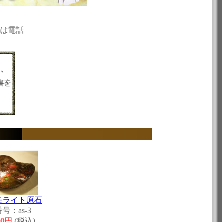
は電話
モライト原石
号：as-3
000円
(税込)