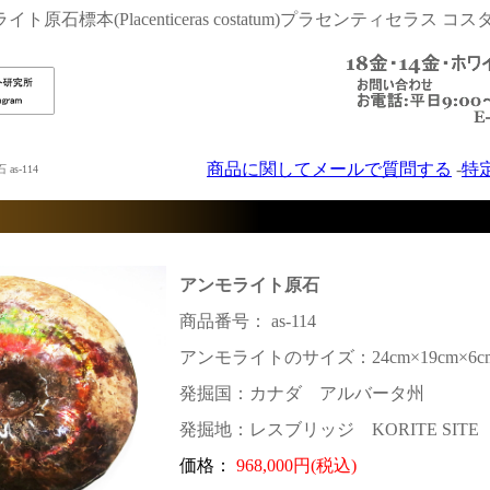
ト原石標本(Placenticeras costatum)プラセンティセラス コ
商品に関してメールで質問する
-
特
s-114
アンモライト原石
商品番号： as-114
アンモライトのサイズ：24cm×19cm×6c
発掘国：カナダ アルバータ州
発掘地：レスブリッジ KORITE SITE
価格：
968,000円(税込)