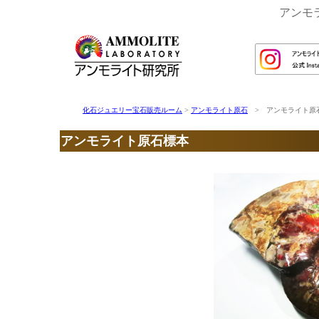
アンモライ
化石ジュエリー宝石販売ルーム
>
アンモライト原石
> アンモライト原石 a
アンモライト原石標本