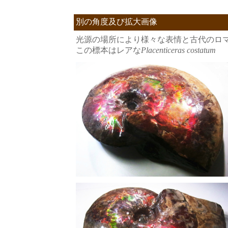
別の角度及び拡大画像
光源の場所により様々な表情と古代のロ
この標本はレアな
Placenticeras costatum
（