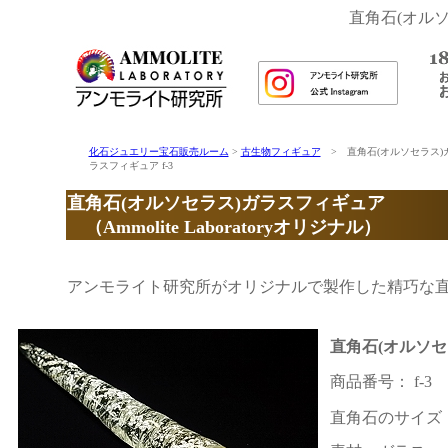
直角石(オル
化石ジュエリー宝石販売ルーム
>
古生物フィギュア
> 直角石(オルソセラス)
ラスフィギュア f-3
直角石(オルソセラス)ガラスフィギュア
（Ammolite Laboratoryオリジナル）
アンモライト研究所がオリジナルで製作した精巧な直
直角石(オルソ
商品番号： f-3
直角石のサイズ：約9