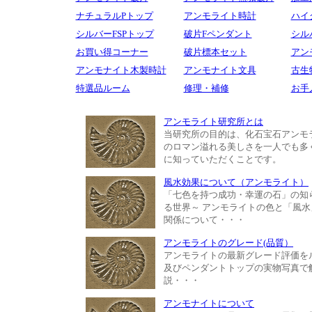
ナチュラルPトップ
アンモライト時計
ハイ
シルバーFSPトップ
破片Fペンダント
シル
お買い得コーナー
破片標本セット
アン
アンモナイト木製時計
アンモナイト文具
古生
特選品ルーム
修理・補修
お手
アンモライト研究所とは
当研究所の目的は、化石宝石アンモ
のロマン溢れる美しさを一人でも多
に知っていただくことです。
風水効果について（アンモライト）
「七色を持つ成功・幸運の石」の知
る世界～ アンモライトの色と「風水
関係について・・・
アンモライトのグレード(品質）
アンモライトの最新グレード評価を
及びペンダントトップの実物写真で
説・・・
アンモナイトについて