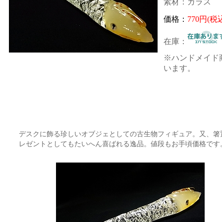
素材：ガラス
価格：
770円(税
在庫：
※ハンドメイド
います。
デスクに飾る珍しいオブジェとしての古生物フィギュア。又、箸
レゼントとしてもたいへん喜ばれる逸品。値段もお手頃価格です