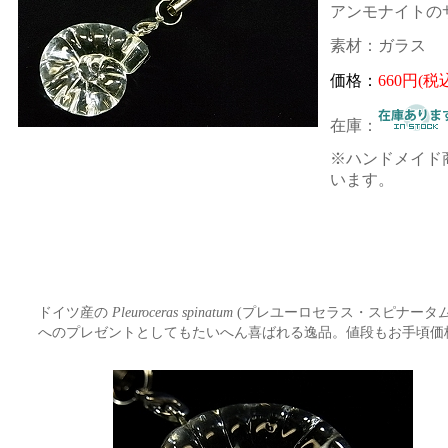
アンモナイトのサイ
素材：ガラス
価格：
660円(税
在庫：
※ハンドメイド
います。
ドイツ産の
Pleuroceras spinatum
(プレユーロセラス・スピナータ
へのプレゼントとしてもたいへん喜ばれる逸品。値段もお手頃価