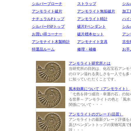
シルバーブローチ
ストラップ
シル
アンモライト破片
アンモライト無垢破片
加工
ナチュラルPトップ
アンモライト時計
ハイ
シルバーFSPトップ
破片Fペンダント
シル
お買い得コーナー
破片標本セット
アン
アンモナイト木製時計
アンモナイト文具
古生
特選品ルーム
修理・補修
お手
アンモライト研究所とは
当研究所の目的は、化石宝石アンモ
のロマン溢れる美しさを一人でも多
に知っていただくことです。
風水効果について（アンモライト）
「七色を持つ成功・幸運の石」の知
る世界～ アンモライトの色と「風水
関係について・・・
アンモライトのグレード(品質）
アンモライトの最新グレード評価を
及びペンダントトップの実物写真で
説・・・