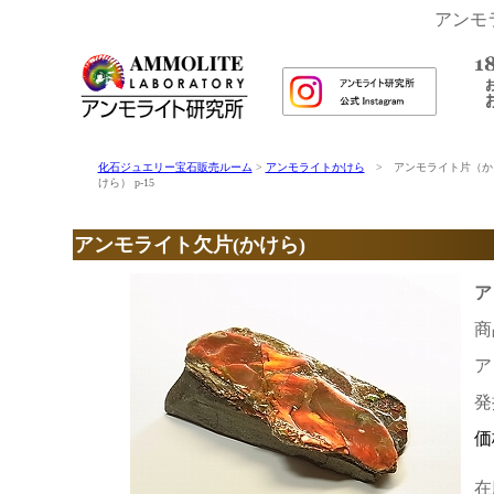
アンモ
化石ジュエリー宝石販売ルーム
>
アンモライトかけら
> アンモライト片（か
けら） p-15
アンモライト欠片(かけら)
ア
商
ア
発
価
在