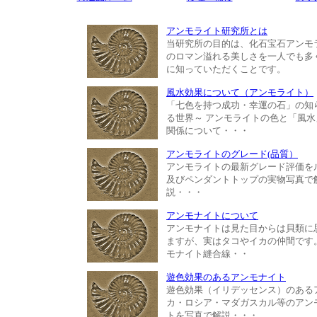
アンモライト研究所とは
当研究所の目的は、化石宝石アンモ
のロマン溢れる美しさを一人でも多
に知っていただくことです。
風水効果について（アンモライト）
「七色を持つ成功・幸運の石」の知
る世界～ アンモライトの色と「風水
関係について・・・
アンモライトのグレード(品質）
アンモライトの最新グレード評価を
及びペンダントトップの実物写真で
説・・・
アンモナイトについて
アンモナイトは見た目からは貝類に
ますが、実はタコやイカの仲間です
モナイト縫合線・・
遊色効果のあるアンモナイト
遊色効果（イリデッセンス）のある
カ・ロシア・マダガスカル等のアン
トを写真で解説・・・