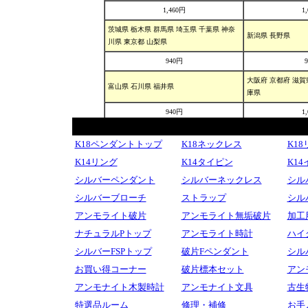
K18ペンダントトップ
K18ネックレス
K1
K14リング
K14タイピン
K1
シルバーペンダント
シルバーネックレス
シル
シルバーブローチ
ストラップ
シル
アンモライト破片
アンモライト無垢破片
加工
ナチュラルPトップ
アンモライト時計
ハイ
シルバーFSPトップ
破片Fペンダント
シル
お買い得コーナー
破片標本セット
アン
アンモナイト木製時計
アンモナイト文具
古生
特選品ルーム
修理・補修
お手