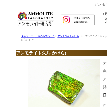
アンモ
化石ジュエリー宝石販売ルーム
>
アンモライトかけら
> アンモライト片（か
けら） p-29
アンモライト欠片(かけら)
ア
商
ア
発
価
在