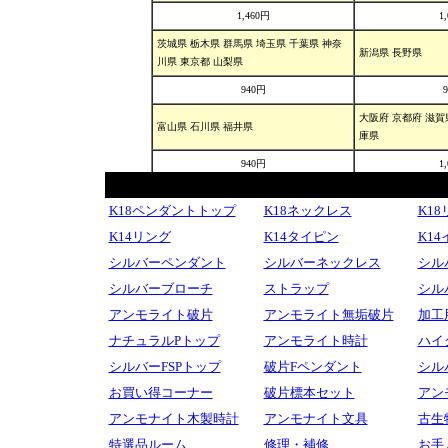
K18ペンダントトップ
K18ネックレス
K1
K14リング
K14タイピン
K1
シルバーペンダント
シルバーネックレス
シル
シルバーブローチ
ストラップ
シル
アンモライト破片
アンモライト無垢破片
加工
ナチュラルPトップ
アンモライト時計
ハイ
シルバーFSPトップ
破片Fペンダント
シル
お買い得コーナー
破片標本セット
アン
アンモナイト木製時計
アンモナイト文具
古生
特選品ルーム
修理・補修
お手