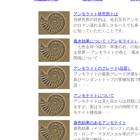
アンモライト研究所とは
当研究所の目的は、化石宝石アンモ
のロマン溢れる美しさを一人でも多
に知っていただくことです。
風水効果について（アンモライト）
「七色を持つ成功・幸運の石」の知
る世界～ アンモライトの色と「風水
関係について・・・
アンモライトのグレード(品質）
アンモライトの最新グレード評価を
及びペンダントトップの実物写真で
説・・・
アンモナイトについて
アンモナイトは見た目からは貝類に
ますが、実はタコやイカの仲間です
モナイト縫合線・・
遊色効果のあるアンモナイト
遊色効果（イリデッセンス）のある
カ・ロシア・マダガスカル等のアン
トを写真で解説・・・