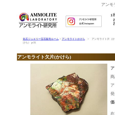
アンモ
化石ジュエリー宝石販売ルーム
>
アンモライトかけら
> アンモライト片（か
けら） p-31
アンモライト欠片(かけら)
ア
商
ア
発
価
在