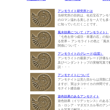
アンモライト研究所とは
当研究所の目的は、化石宝石アンモ
のロマン溢れる美しさを一人でも多
に知っていただくことです。
風水効果について（アンモライト）
「七色を持つ成功・幸運の石」の知
る世界～ アンモライトの色と「風水
関係について・・・
アンモライトのグレード(品質）
アンモライトの最新グレード評価を
及びペンダントトップの実物写真で
説・・・
アンモナイトについて
アンモナイトは見た目からは貝類に
ますが、実はタコやイカの仲間です
モナイト縫合線・・
遊色効果のあるアンモナイト
遊色効果（イリデッセンス）のある
カ・ロシア・マダガスカル等のアン
トを写真で解説・・・