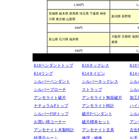
K18ペンダントトップ
K18ネックレス
K1
K14リング
K14タイピン
K1
シルバーペンダント
シルバーネックレス
シル
シルバーブローチ
ストラップ
シル
アンモライト破片
アンモライト無垢破片
加工
ナチュラルPトップ
アンモライト時計
ハイ
シルバーFSPトップ
破片Fペンダント
シル
お買い得コーナー
破片標本セット
アン
アンモナイト木製時計
アンモナイト文具
古生
特選品ルーム
修理・補修
お手