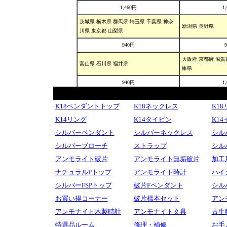
K18ペンダントトップ
K18ネックレス
K1
K14リング
K14タイピン
K1
シルバーペンダント
シルバーネックレス
シル
シルバーブローチ
ストラップ
シル
アンモライト破片
アンモライト無垢破片
加工
ナチュラルPトップ
アンモライト時計
ハイ
シルバーFSPトップ
破片Fペンダント
シル
お買い得コーナー
破片標本セット
アン
アンモナイト木製時計
アンモナイト文具
古生
特選品ルーム
修理・補修
お手