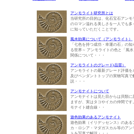
アンモライト研究所とは
当研究所の目的は、化石宝石アンモ
のロマン溢れる美しさを一人でも多
に知っていただくことです。
風水効果について（アンモライト）
「七色を持つ成功・幸運の石」の知
る世界～ アンモライトの色と「風水
関係について・・・
アンモライトのグレード(品質）
アンモライトの最新グレード評価を
及びペンダントトップの実物写真で
説・・・
アンモナイトについて
アンモナイトは見た目からは貝類に
ますが、実はタコやイカの仲間です
モナイト縫合線・・
遊色効果のあるアンモナイト
遊色効果（イリデッセンス）のある
カ・ロシア・マダガスカル等のアン
トを写真で解説・・・