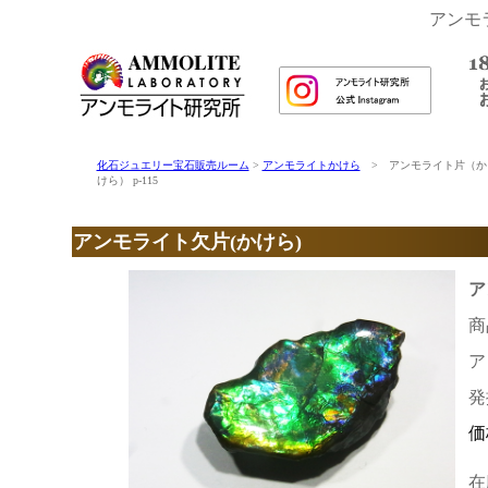
アンモ
化石ジュエリー宝石販売ルーム
>
アンモライトかけら
> アンモライト片（か
けら） p-115
アンモライト欠片(かけら)
ア
商
ア
発
価
在